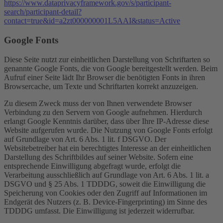
https://www.dataprivacyframework.gov/s/participant-
search/participant-detail?
contact=true&id=a2zt000000001L5AAI&status=Active
Google Fonts
Diese Seite nutzt zur einheitlichen Darstellung von Schriftarten so
genannte Google Fonts, die von Google bereitgestellt werden. Beim
Aufruf einer Seite lädt Ihr Browser die benötigten Fonts in ihren
Browsercache, um Texte und Schriftarten korrekt anzuzeigen.
Zu diesem Zweck muss der von Ihnen verwendete Browser
Verbindung zu den Servern von Google aufnehmen. Hierdurch
erlangt Google Kenntnis darüber, dass über Ihre IP-Adresse diese
Website aufgerufen wurde. Die Nutzung von Google Fonts erfolgt
auf Grundlage von Art. 6 Abs. 1 lit. f DSGVO. Der
Websitebetreiber hat ein berechtigtes Interesse an der einheitlichen
Darstellung des Schriftbildes auf seiner Website. Sofern eine
entsprechende Einwilligung abgefragt wurde, erfolgt die
Verarbeitung ausschließlich auf Grundlage von Art. 6 Abs. 1 lit. a
DSGVO und § 25 Abs. 1 TDDDG, soweit die Einwilligung die
Speicherung von Cookies oder den Zugriff auf Informationen im
Endgerät des Nutzers (z. B. Device-Fingerprinting) im Sinne des
TDDDG umfasst. Die Einwilligung ist jederzeit widerrufbar.