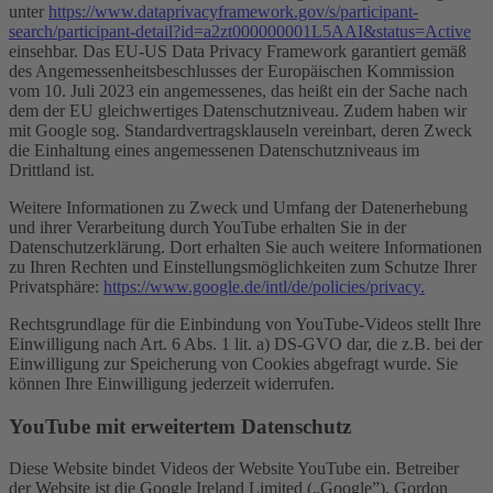
unter
https://www.dataprivacyframework.gov/s/participant-
search/participant-detail?id=a2zt000000001L5AAI&status=Active
einsehbar. Das EU-US Data Privacy Framework garantiert gemäß
des Angemessenheitsbeschlusses der Europäischen Kommission
vom 10. Juli 2023 ein angemessenes, das heißt ein der Sache nach
dem der EU gleichwertiges Datenschutzniveau. Zudem haben wir
mit Google sog. Standardvertragsklauseln vereinbart, deren Zweck
die Einhaltung eines angemessenen Datenschutzniveaus im
Drittland ist.
Weitere Informationen zu Zweck und Umfang der Datenerhebung
und ihrer Verarbeitung durch YouTube erhalten Sie in der
Datenschutzerklärung. Dort erhalten Sie auch weitere Informationen
zu Ihren Rechten und Einstellungsmöglichkeiten zum Schutze Ihrer
Privatsphäre:
https://www.google.de/intl/de/policies/privacy.
Rechtsgrundlage für die Einbindung von YouTube-Videos stellt Ihre
Einwilligung nach Art. 6 Abs. 1 lit. a) DS-GVO dar, die z.B. bei der
Einwilligung zur Speicherung von Cookies abgefragt wurde. Sie
können Ihre Einwilligung jederzeit widerrufen.
YouTube mit erweitertem Datenschutz
Diese Website bindet Videos der Website YouTube ein. Betreiber
der Website ist die Google Ireland Limited („Google”), Gordon