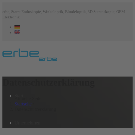
erbe, Starre Endoskopie, Winkeloptik, Bündeloptik, 3D Stereoskopie, OEM
Elektronik
Datenschutzerklärung
Start
Aktuelle Seite:
Startseite
/
Datenschutzerklärung
Unternehmen