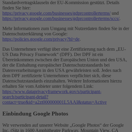
Standardvertragsklauseln der EU-Kommission gestützt. Details
finden Sie hier:
https://privacy.google.com/businesses/gdprcontrollerterms/
und
https://privacy.google.com/businesses/gdprcontrollerterms/sccs/
.
Mehr Informationen zum Umgang mit Nutzerdaten finden Sie in der
Datenschutzerklärung von Google:
https://policies.google.com/privacy?hl=de
.
Das Unternehmen verfügt über eine Zertifizierung nach dem „EU-
US Data Privacy Framework“ (DPF). Der DPF ist ein
Übereinkommen zwischen der Europäischen Union und den USA,
der die Einhaltung europäischer Datenschutzstandards bei
Datenverarbeitungen in den USA gewährleisten soll. Jedes nach
dem DPF zertifizierte Unternehmen verpflichtet sich, diese
Datenschutzstandards einzuhalten. Weitere Informationen hierzu
erhalten Sie vom Anbieter unter folgendem Link:
https://www.dataprivacyframework.gov/s/participant-
search/participant-detail?
contact=true&id=a2zt000000001L5AAI&status=Active
Einbindung Google Photos
Wir verwenden auf unserer Website „Google Photos“ der Google
Inc. (Sitz in 1600 Amphitheatre Parkway, Mountain View, CA